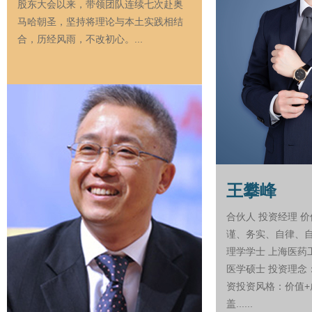
股东大会以来，带领团队连续七次赴奥
马哈朝圣，坚持将理论与本土实践相结
合，历经风雨，不改初心。...
王攀峰
合伙人 投资经理 
谨、务实、自律、自
理学学士 上海医药
医学硕士 投资理念
资投资风格：价值+
盖......