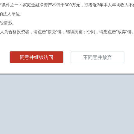
下条件之一：家庭金融净资产不低于300万元，或者近3年本人年均收入不
公司
简介
-
-
元的法人单位。
其他情形。
ABOUT US
人为合格投资者，请点击"接受"键，继续浏览；否则，请您点击"放弃"键
同意并继续访问
不同意并放弃