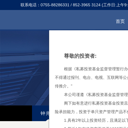
联系电话：0755-88286331 / 852-3965 3124 (工作日:上午9:0
首页
尊敬的投资者:
根据《私募投资基金监督管理暂行办
不得通过报刊、电台、电视、互联网等公
传推介。"
本公司谨遵《私募投资基金监督管理
阁下如有意进行私募投资基金投资且
险承担能力，投资于单只资产管理产品不
钟兆民
陆江川
王攀峰
1.具有2年以上投资经历，且满足以